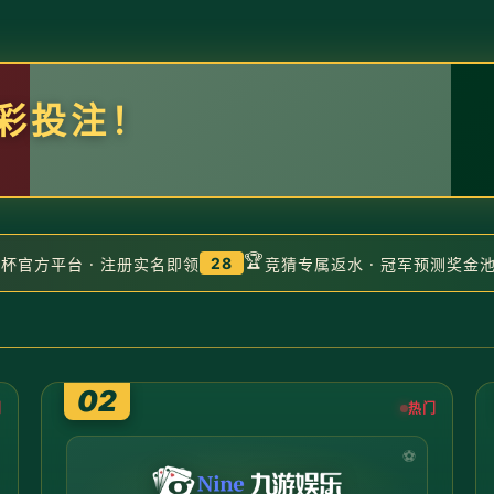
精彩投注！
🏆
官方平台 · 注册实名即领
竞猜专属返水 · 冠军预测奖金池
28
8
02
门
热门